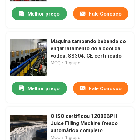
Melhor preço
Fale Conosco
Máquina tampando bebendo do
engarrafamento do álcool da
vodca, SS304, CE certificado
MOQ：1 grupo
Melhor preço
Fale Conosco
Casa
O ISO certificou 12000BPH
Produtos
Juice Filling Machine fresco
automático completo
Sobre nós
MOQ：1 grupo