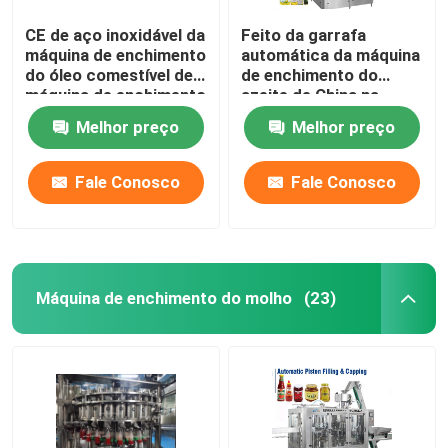
CE de aço inoxidável da
Feito da garrafa
máquina de enchimento
automática da máquina
do óleo comestível de
de enchimento do
máquina de enchimento
azeite de China na
do óleo 14000BPH
máquina tampando do
Melhor preço
Melhor preço
monoblock in-1 da
máquina 2
Fale Conosco
Fale Conosco
Máquina de enchimento do molho
(23)