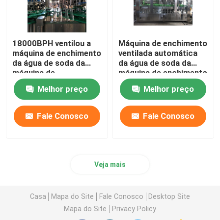
18000BPH ventilou a
Máquina de enchimento
máquina de enchimento
ventilada automática
da água de soda da
da água de soda da
máquina de
máquina de enchimento
engarrafamento da
da água de soda
Melhor preço
Melhor preço
água de soda
12000BPH de aço
inoxidável
Fale Conosco
Fale Conosco
Veja mais
Casa
Mapa do Site
Fale Conosco
Desktop Site
Mapa do Site
Privacy Policy