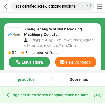
Zhangjiagang Worldsun Packing
Machinery Co., Ltd.
Xiangqun village, Leyu town, Zhangjiagang
city, Jiangsu province, China,China
5.0
Fornecedor verificado
Ligue agora
Fale Conosco
produtos
Sobre nós
sgs certified screw capping machine fabricação online
(12)