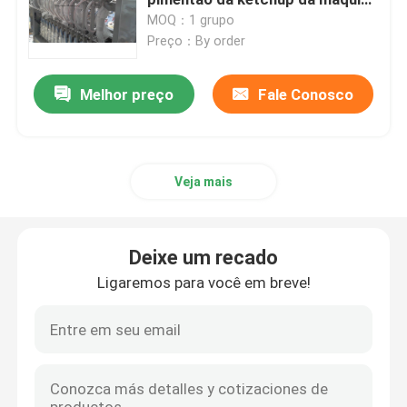
de enchimento do doce 3000bph
MOQ：1 grupo
Preço：By order
Máquina de enchimento do molho
Melhor preço
Fale Conosco
máquina de enchimento da ketchup
Máquina de enchimento da água de soda
Veja mais
máquina de enchimento da cerveja
Deixe um recado
Máquina de enchimento do álcool
Ligaremos para você em breve!
Máquina tampando automática
Máquina de enchimento da bebida