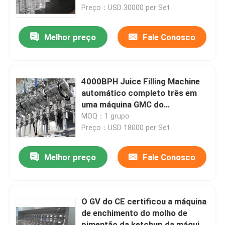
Preço：USD 30000 per Set
Excursão da fábrica
Melhor preço
Fale Conosco
Controle da qualidade
4000BPH Juice Filling Machine
Contacte-nos
automático completo três em
uma máquina GMC do
capsulador do enchimento do
MOQ：1 grupo
Notícia
rinser
Preço：USD 18000 per Set
Peça umas citações
Melhor preço
Fale Conosco
máquina de enchimento do suco
O GV do CE certificou a máquina
de enchimento do molho de
Máquina de enchimento automática do óleo
pimentão da ketchup da máquina