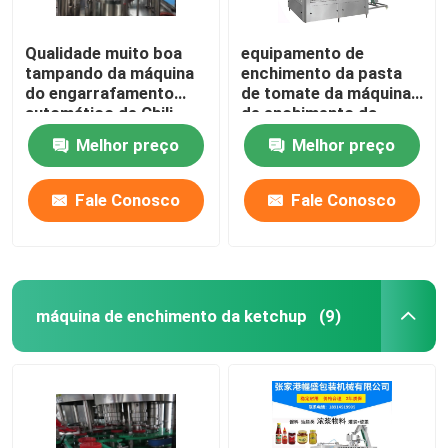
Qualidade muito boa
equipamento de
tampando da máquina
enchimento da pasta
do engarrafamento
de tomate da máquina
automático de Chili
de enchimento da
Sauce
pasta de tomate da
Melhor preço
Melhor preço
máquina de enchimento
do molho picante
18000bph
Fale Conosco
Fale Conosco
máquina de enchimento da ketchup
(9)