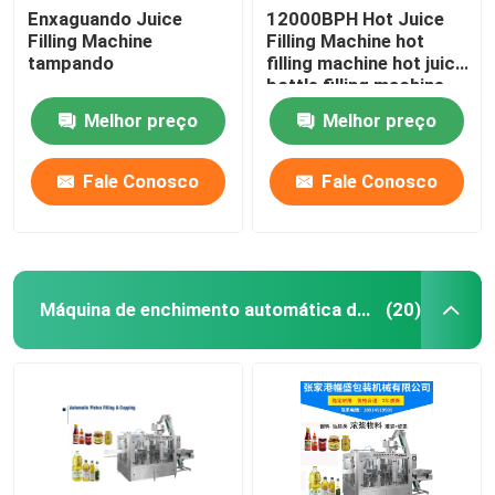
Enxaguando Juice
12000BPH Hot Juice
Filling Machine
Filling Machine hot
Máquina de enchimento líquida do adubo
tampando
filling machine hot juice
bottle filling machine
Máquina de enchimento do detergente líquido
Melhor preço
Melhor preço
Fale Conosco
Fale Conosco
Máquina de Unscrambler da garrafa
máquina de lavar da garrafa
Máquina de enchimento automática do óleo
(20)