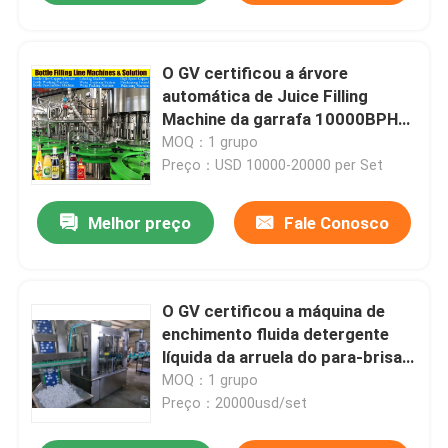
O GV certificou a árvore
automática de Juice Filling
Machine da garrafa 10000BPH
de vidro em uma máquina do
MOQ：1 grupo
capsulador da garrafa
Preço：USD 10000-20000 per Set
Melhor preço
Fale Conosco
O GV certificou a máquina de
enchimento fluida detergente
líquida da arruela do para-brisa
da máquina de enchimento
MOQ：1 grupo
1500BPH
Preço：20000usd/set