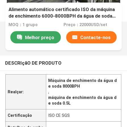
Alimento automático certificado ISO da máquina
de enchimento 6000-8000BPH da água de soda
de Sprite da cola da máquina de enchimento da
MOQ：1 grupo
Preço：22000USD/set
água de soda de 8000BPH 0.5L
Melhor preço
Contacte-nos
DESCRIçãO DE PRODUTO
Máquina de enchimento da água d
e soda 8000BPH
Realçar:
,
máquina de enchimento da água d
e soda 0.5L
Certificação
ISO CE SGS