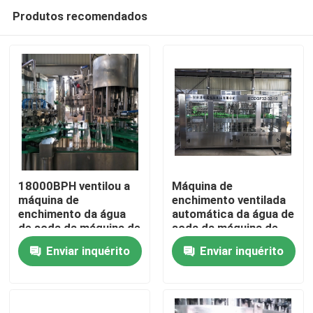
Produtos recomendados
18000BPH ventilou a
Máquina de
máquina de
enchimento ventilada
enchimento da água
automática da água de
Casa
de soda da máquina de
soda da máquina de
engarrafamento da
enchimento da água
Enviar inquérito
Enviar inquérito
água de soda
de soda 12000BPH de
Quem Somos
aço inoxidável
Contatos