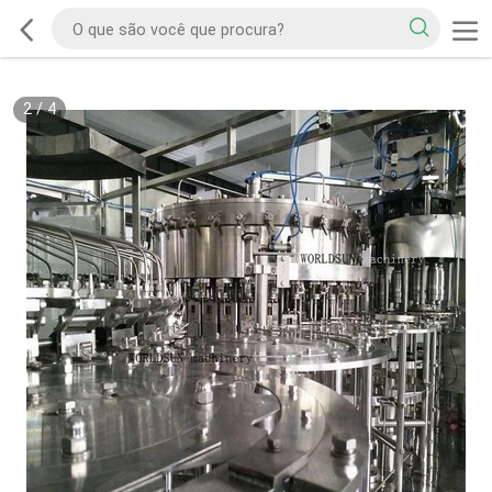
2
/
4