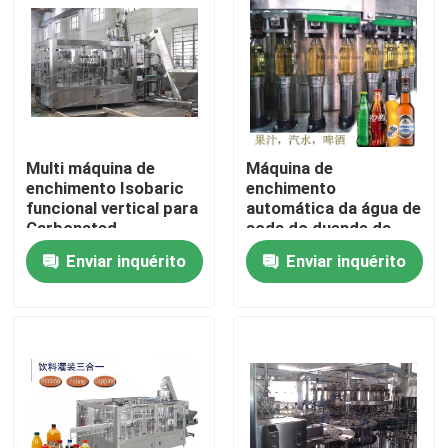
Produtos
máquina de enchimento do suco
Multi máquina de
Máquina de
Máquina de enchimento automática do óleo
enchimento Isobaric
enchimento
funcional vertical para
automática da água de
Carbonated
soda do duende da
Máquina de enchimento do molho
cola de 22000BPH
Enviar inquérito
Enviar inquérito
0.25L
máquina de enchimento da ketchup
Máquina de enchimento da água de soda
máquina de enchimento da cerveja