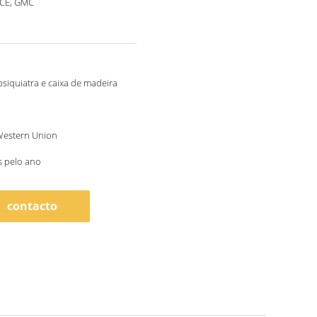
 CE, GMC
psiquiatra e caixa de madeira
 Western Union
s pelo ano
contacto