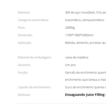
Material:
304 de aço inoxidável, 316, p
Categoria automática:
Automático, semiautomático
Peso:
2000kg
Dimensão:
1700*1900*2000mm
Aplicação:
Bebida, alimento, produto qu
Material de embalagem:
caixa de madeira
Garantia:
Um ano
função:
Garrafa de enchimento quent
enchimento que tampa a máq
Líquido de enchimento:
Suco de enchimento quente c
Enxaguando Juice Fillin
Destacar: