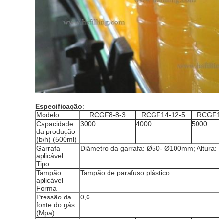
Especificação
:
Modelo
RCGF8-8-3
RCGF14-12-5
RCGF1
Capacidade
3000
4000
5000
da produção
(b/h) (500ml)
Garrafa
Diâmetro da garrafa: Ø50- Ø100mm; Altura
aplicável
Tipo
Tampão
Tampão de parafuso plástico
aplicável
Forma
Pressão da
0,6
fonte do gás
(Mpa)