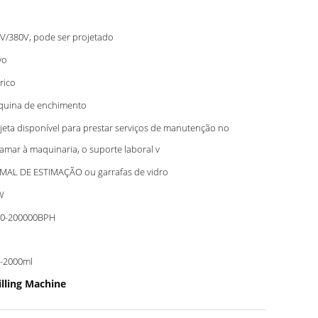
V/380V, pode ser projetado
vo
trico
uina de enchimento
jeta disponível para prestar serviços de manutenção no
ramar à maquinaria, o suporte laboral v
MAL DE ESTIMAÇÃO ou garrafas de vidro
W
00-200000BPH
-2000ml
illing Machine