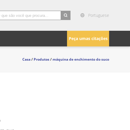
Portuguese
search
Peça umas citações
Casa
/
Produtos
/
máquina de enchimento do suco
n