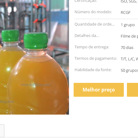
Certificação:
ISO, SGS,
Número do modelo:
RCGF
Quantidade de ordem
1 grupo
mínima:
Detalhes da
Filme de 
embalagem:
Tempo de entrega:
70 dias
Termos de pagamento:
T/T, L/C,
Habilidade da fonte:
50 grupo
Melhor preço