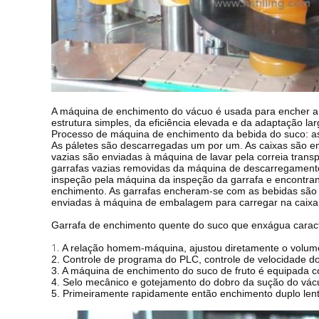
A máquina de enchimento do vácuo é usada para encher a 
estrutura simples, da eficiência elevada e da adaptação larg
Processo de máquina de enchimento da bebida do suco: as 
As páletes são descarregadas um por um. As caixas são env
vazias são enviadas à máquina de lavar pela correia tran
garrafas vazias removidas da máquina de descarregamento 
inspeção pela máquina da inspeção da garrafa e encontr
enchimento. As garrafas encheram-se com as bebidas são s
enviadas à máquina de embalagem para carregar na caixa, 
Garrafa de enchimento quente do suco que enxágua carac
1.
A relação homem-máquina, ajustou diretamente o volum
2. Controle de programa do PLC, controle de velocidade do 
3. A máquina de enchimento do suco de fruto é equipada c
4. Selo mecânico e gotejamento do dobro da sução do vácu
5. Primeiramente rapidamente então enchimento duplo lento