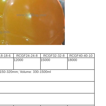
8-18-6
RCGF24-24-8
RCGF32-32-8
RCGF40-40-10
12000
15000
18000
: 150-320mm; Volume: 330-1500ml