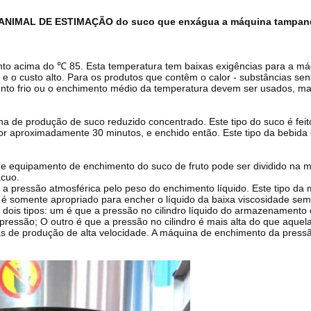
do ANIMAL DE ESTIMAÇÃO do suco que enxágua a máquina tampa
o acima do ℃ 85. Esta temperatura tem baixas exigências para a má
 e o custo alto. Para os produtos que contêm o calor - substâncias sens
nto frio ou o enchimento médio da temperatura devem ser usados, ma
a de produção de suco reduzido concentrado. Este tipo do suco é feit
or aproximadamente 30 minutos, e enchido então. Este tipo da bebida 
 de equipamento de enchimento do suco de fruto pode ser dividido na
ácuo.
a pressão atmosférica pelo peso do enchimento líquido. Este tipo da
 somente apropriado para encher o líquido da baixa viscosidade sem gá
ois tipos: um é que a pressão no cilindro líquido do armazenamento é i
essão; O outro é que a pressão no cilindro é mais alta do que aquela n
 de produção de alta velocidade. A máquina de enchimento da pressão