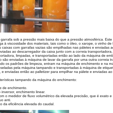
garrafa sob a pressão mais baixa do que a pressão atmosférica. Este
a à viscosidade dos materiais, tais como o óleo, o xarope, o vinho de f
caixas com garrafas vazias são empilhadas nas páletes e enviadas ao
iadas ao descarregador da caixa junto com a correia transportadora, 
sportadora, limpadas, e transportadas então ao lado da máquina de em
são enviadas à máquina de lavar da garrafa por uma outra correia tr
ando os padrões de limpeza, entram na máquina de enchimento e na m
eladas pela máquina tampando e transportadas à máquina de etiqueta
e enviadas então ao palletizer para empilhar na pálete e enviadas a
terísticas tampando da máquina do enchimento:
e de enchimento.
inversor, enchimento linear.
om o medidor de fluxo volumétrico da elevada precisão, que é exato e
o anti.
 da eficiência elevada do caudal.