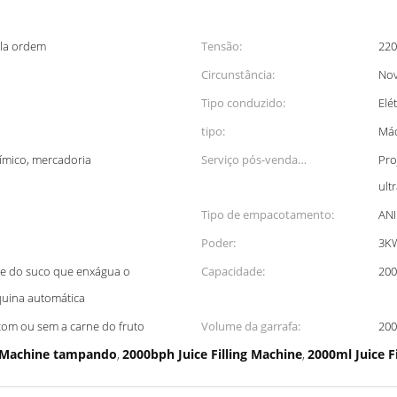
ela ordem
Tensão:
220
Circunstância:
No
Tipo conduzido:
Elé
tipo:
Máq
ímico, mercadoria
Serviço pós-venda
Pro
proporcionado:
ult
Tipo de empacotamento:
ANI
Poder:
3K
e do suco que enxágua o
Capacidade:
20
uina automática
om ou sem a carne do fruto
Volume da garrafa:
200
g Machine tampando
2000bph Juice Filling Machine
2000ml Juice F
,
,