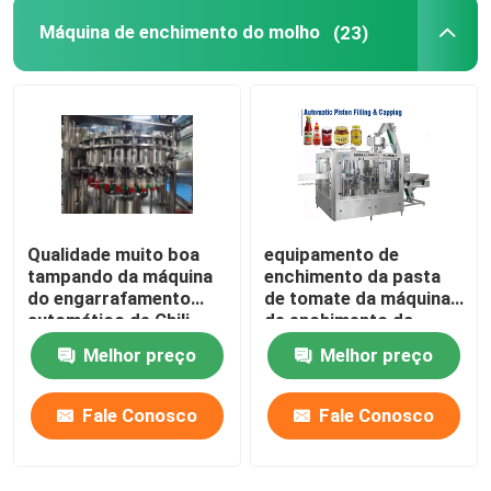
Máquina de enchimento do molho
(23)
Máquina de enchimento líquida do adubo
Máquina de enchimento do detergente líquido
Máquina de Unscrambler da garrafa
Qualidade muito boa
equipamento de
máquina de lavar da garrafa
tampando da máquina
enchimento da pasta
do engarrafamento
de tomate da máquina
automático de Chili
de enchimento da
Sauce
pasta de tomate da
Melhor preço
Melhor preço
máquina de enchimento
do molho picante
18000bph
Fale Conosco
Fale Conosco