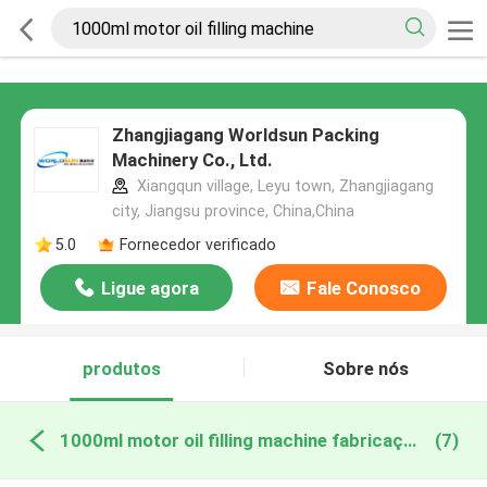
Zhangjiagang Worldsun Packing
Machinery Co., Ltd.
Xiangqun village, Leyu town, Zhangjiagang
city, Jiangsu province, China,China
5.0
Fornecedor verificado
Ligue agora
Fale Conosco
produtos
Sobre nós
1000ml motor oil filling machine fabricação online
(7)