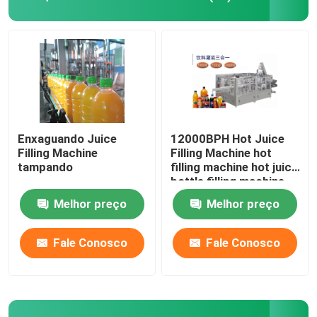
Máquina de enchimento do molho
máquina de enchimento da ketchup
Máquina de enchimento da água de soda
Enxaguando Juice
12000BPH Hot Juice
Filling Machine
Filling Machine hot
tampando
filling machine hot juice
máquina de enchimento da cerveja
bottle filling machine
Melhor preço
Melhor preço
Máquina de enchimento do álcool
Fale Conosco
Fale Conosco
Máquina tampando automática
Máquina de enchimento da bebida