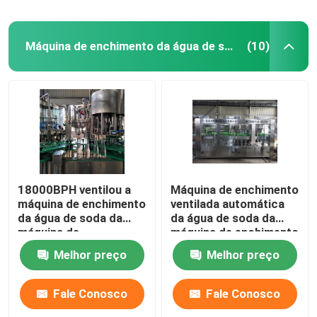
Máquina de enchimento da água de soda
(10)
18000BPH ventilou a
Máquina de enchimento
máquina de enchimento
ventilada automática
da água de soda da
da água de soda da
máquina de
máquina de enchimento
engarrafamento da
da água de soda
Melhor preço
Melhor preço
água de soda
12000BPH de aço
inoxidável
Fale Conosco
Fale Conosco