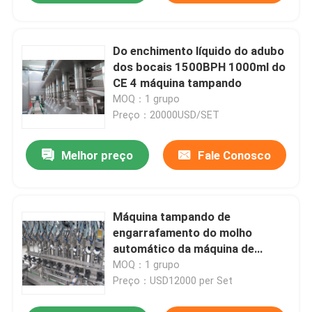
Do enchimento líquido do adubo
dos bocais 1500BPH 1000ml do
CE 4 máquina tampando
MOQ：1 grupo
Preço：20000USD/SET
Melhor preço
Fale Conosco
Máquina tampando de
engarrafamento do molho
automático da máquina de
enchimento do molho da carne
MOQ：1 grupo
do controle 1000ml 3000BPH do
Preço：USD12000 per Set
PLC