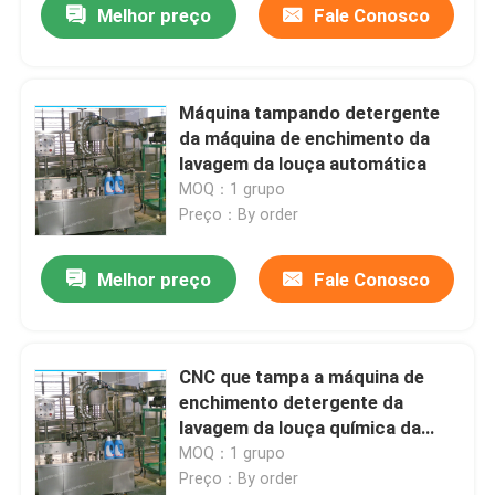
Melhor preço
Fale Conosco
Máquina tampando detergente
da máquina de enchimento da
lavagem da louça automática
MOQ：1 grupo
Preço：By order
Melhor preço
Fale Conosco
CNC que tampa a máquina de
enchimento detergente da
lavagem da louça química da
máquina de enchimento
MOQ：1 grupo
Preço：By order