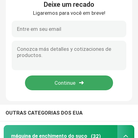
Deixe um recado
Ligaremos para você em breve!
Excursão da fábrica
Controle da qualidade
Contacte-nos
Notícia
Peça umas citações
OUTRAS CATEGORIAS DOS EUA
máquina de enchimento do suco
Máquina de enchimento automática do óleo
máquina de enchimento do suco
(32)