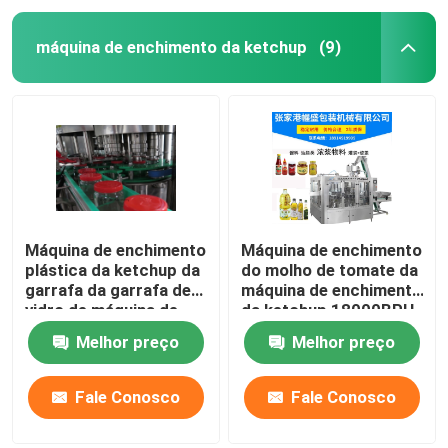
máquina de enchimento da ketchup
(9)
Máquina de enchimento
Máquina de enchimento
plástica da ketchup da
do molho de tomate da
garrafa da garrafa de
máquina de enchimento
vidro de máquina de
da ketchup 18000BPH
enchimento da ketchup
Melhor preço
Melhor preço
do produto comestível
3000BPH 500ml
Fale Conosco
Fale Conosco