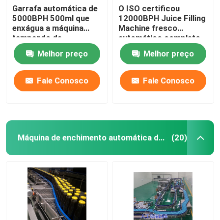
Garrafa automática de
O ISO certificou
5000BPH 500ml que
12000BPH Juice Filling
Máquina de enchimento líquida do adubo
enxágua a máquina
Machine fresco
tampando de
automático completo
enchimento
Máquina de enchimento do detergente líquido
Melhor preço
Melhor preço
Fale Conosco
Fale Conosco
Máquina de Unscrambler da garrafa
máquina de lavar da garrafa
Máquina de enchimento automática do óleo
(20)