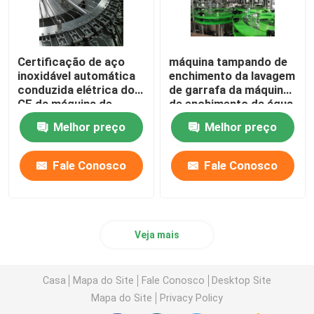
Certificação de aço
máquina tampando de
inoxidável automática
enchimento da lavagem
conduzida elétrica do
de garrafa da máquina
CE da máquina de
de enchimento da água
enchimento da cola de
de soda 20000bph
Melhor preço
Melhor preço
3000BPH 500ml
Fale Conosco
Fale Conosco
Veja mais
Casa
Mapa do Site
Fale Conosco
Desktop Site
Mapa do Site
Privacy Policy