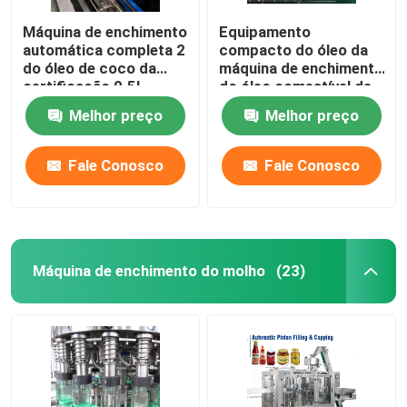
Máquina de enchimento
Equipamento
automática completa 2
compacto do óleo da
do óleo de coco da
máquina de enchimento
certificação 0.5L
do óleo comestível de
12000BPH do CE em 1
4.68W 6000BPH
Melhor preço
Melhor preço
máquina do capsulador
do enchimento do óleo
de coco
Fale Conosco
Fale Conosco
Máquina de enchimento do molho
(23)