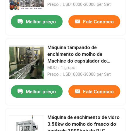
molho do caramelo de SUS304
Preço：USD10000-30000 per Set
2000BPH
Excursão da fábrica
Melhor preço
Fale Conosco
Controle da qualidade
Máquina tampando de
Contacte-nos
enchimento do molho de
Machine do capsulador do
enchimento do molho de massa
MOQ：1 grupo
Notícia
7000BPH
Preço：USD10000-30000 per Set
Peça umas citações
Melhor preço
Fale Conosco
máquina de enchimento do suco
Máquina de enchimento de vidro
3.58kw do molho do frasco do
Máquina de enchimento automática do óleo
controle 1000bph do PLC