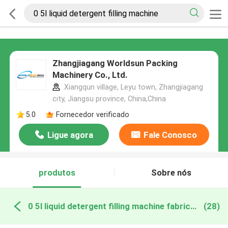
Zhangjiagang Worldsun Packing
Machinery Co., Ltd.
Xiangqun village, Leyu town, Zhangjiagang
city, Jiangsu province, China,China
5.0
Fornecedor verificado
Ligue agora
Fale Conosco
produtos
Sobre nós
0 5l liquid detergent filling machine fabricação online
(28)