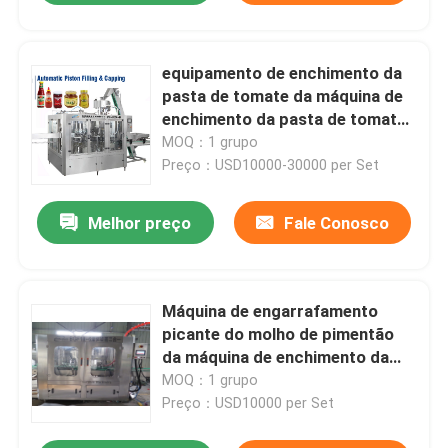
equipamento de enchimento da
pasta de tomate da máquina de
enchimento da pasta de tomate
da máquina de enchimento do
MOQ：1 grupo
molho picante 18000bph
Preço：USD10000-30000 per Set
Melhor preço
Fale Conosco
Máquina de engarrafamento
picante do molho de pimentão
da máquina de enchimento da
pasta do equipamento picante
MOQ：1 grupo
do enchimento do molho
Preço：USD10000 per Set
2000BPH