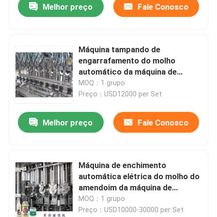
Melhor preço
Fale Conosco
Máquina tampando de
engarrafamento do molho
automático da máquina de
enchimento do molho da carne
MOQ：1 grupo
do controle 1000ml 3000BPH do
Preço：USD12000 per Set
PLC
Melhor preço
Fale Conosco
Máquina de enchimento
automática elétrica do molho do
amendoim da máquina de
enchimento do molho do
MOQ：1 grupo
amendoim de 10000BPH 100ml,
Preço：USD10000-30000 per Set