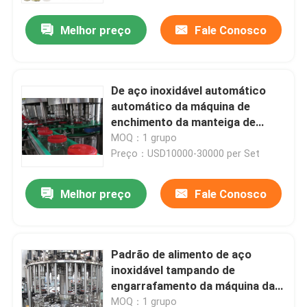
capsulador do enchimento do
molho do amendoim
Melhor preço
Fale Conosco
De aço inoxidável automático
automático da máquina de
enchimento da manteiga de
amendoim de 6.58kw 18000BPH
MOQ：1 grupo
Preço：USD10000-30000 per Set
Melhor preço
Fale Conosco
Casa
Padrão de alimento de aço
Produtos
inoxidável tampando de
engarrafamento da máquina da
máquina de enchimento do
Sobre nós
MOQ：1 grupo