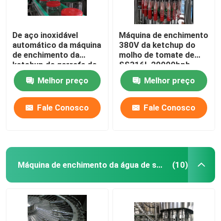
De aço inoxidável
Máquina de enchimento
automático da máquina
380V da ketchup do
de enchimento da
molho de tomate de
ketchup da garrafa da
SS316L 20000bph
máquina de enchimento
Melhor preço
Melhor preço
da ketchup da
certificação 7000BPH
0.25L do CE
Fale Conosco
Fale Conosco
Máquina de enchimento da água de soda
(10)