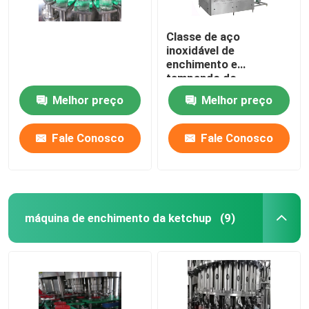
Classe de aço
inoxidável de
enchimento e
tampando do
enchimento certificado
Melhor preço
Melhor preço
CE da garrafa do molho
de assado de 5000BPH
600ml da máquina do
Fale Conosco
Fale Conosco
alimento
máquina de enchimento da ketchup
(9)