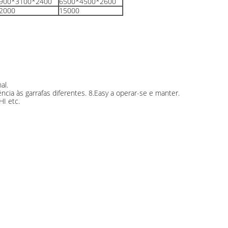
900*3100*2400
6500*4500*2600
2000
15000
al.
cia às garrafas diferentes. 8.Easy a operar-se e manter.
HI etc.