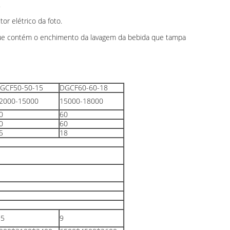
.
r elétrico da foto.
e contém o enchimento da lavagem da bebida que tampa
GCF50-50-15
DGCF60-60-18
2000-15000
15000-18000
0
60
0
60
5
18
,5
9