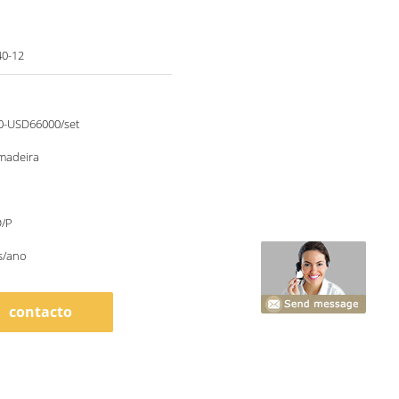
0-12
-USD66000/set
 madeira
D/P
s/ano
contacto