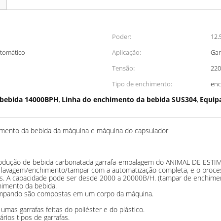
Poder:
12.
utomático
Aplicação:
Gar
Tensão:
220
Tipo de enchimento:
enc
 bebida 14000BPH
Linha do enchimento da bebida SUS304
Equip
,
,
mento da bebida da máquina e máquina do capsulador
rodução de bebida carbonatada garrafa-embalagem do ANIMAL DE ESTIM
 lavagem/enchimento/tampar com a automatização completa, e o proce
is. A capacidade pode ser desde 2000 a 20000B/H. (tampar de enchime
himento da bebida.
 tampando são compostas em um corpo da máquina.
as garrafas feitas do poliéster e do plástico.
rios tipos de garrafas.