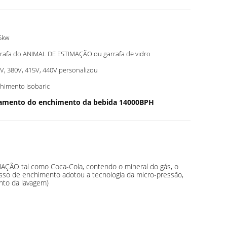
5kw
rafa do ANIMAL DE ESTIMAÇÃO ou garrafa de vidro
V, 380V, 415V, 440V personalizou
himento isobaric
amento do enchimento da bebida 14000BPH
AÇÃO tal como Coca-Cola, contendo o mineral do gás, o
sso de enchimento adotou a tecnologia da micro-pressão,
nto da lavagem)