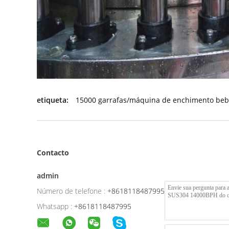
etiqueta:
15000 garrafas/máquina de enchimento beb
Contacto
admin
Número de telefone :
+8618118487995
Whatsapp :
+8618118487995