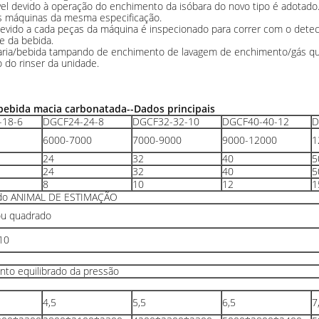
el devido à operação do enchimento da isóbara do novo tipo é adotado
 as máquinas da mesma especificação.
evido a cada peças da máquina é inspecionado para correr com o detecto
e da bebida.
ria/bebida tampando de enchimento de lavagem de enchimento/gás qu
 do rinser da unidade.
ebida macia carbonatada--Dados principais
-18-6
DGCF24-24-8
DGCF32-32-10
DGCF40-40-12
D
6000-7000
7000-9000
9000-12000
1
24
32
40
5
24
32
40
5
8
10
12
1
 do ANIMAL DE ESTIMAÇÃO
ou quadrado
10
to equilibrado da pressão
4,5
5,5
6,5
7