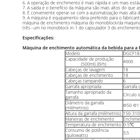
6. A operação de enchimento é mais rápida e um mais estáv
7. A saída e o benefício da máquina são mais altos do que
8. É conveniente operar-se com a automatização mais alta d
9. A máquina é equipamento ideia-preferido para o fabricant
máquina de enchimento máquina do monoblock/da maquina
três--um no monoblock in-1 do capsulador 3 do enchimento
Especificações:
Máquina de enchimento automática da bebida para a b
Modelo
DGCF18
Capacidade de produção
4000
(500ml) (B/h)
Cabeças de lavagem
18
Cabeças de enchimento
18
Cabeças tampando
6
Garrafa apropriada
Garrafa
Tamanho apropriado da
Círculo 
garrafa
Diâmetro da garrafa
Φ50-Φ1
(milímetros)
Altura da garrafa (milímetros)
150-310
Maneiras de enchimento
Enchimen
Temperatura de enchimento
0-5℃
Consumo de potência
3,5
(quilowatts)