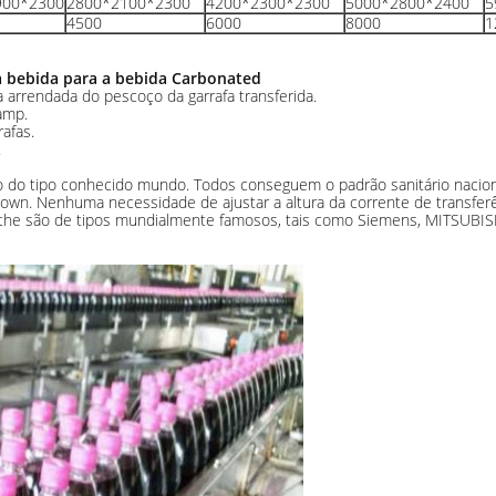
900*2300
2800*2100*2300
4200*2300*2300
5000*2800*2400
5
4500
6000
8000
1
 bebida para a bebida Carbonated
a arrendada do pescoço da garrafa transferida.
lamp.
rafas.
.
ão do tipo conhecido mundo. Todos conseguem o padrão sanitário nacion
own. Nenhuma necessidade de ajustar a altura da corrente de transferên
o othe são de tipos mundialmente famosos, tais como Siemens, MITSUBIS
Deixe um recado
Ligaremos para você em breve!