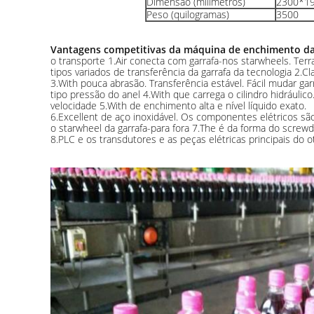
Dimensão (milímetros)
2300*1
Peso (quilogramas)
3500
Vantagens competitivas da máquina de enchimento da
o transporte 1.Air conecta com garrafa-nos starwheels. Terr
tipos variados de transferência da garrafa da tecnologia 2.C
3.With pouca abrasão. Transferência estável. Fácil mudar gar
tipo pressão do anel 4.With que carrega o cilindro hidráulico
velocidade 5.With de enchimento alta e nível líquido exato.
6.Excellent de aço inoxidável. Os componentes elétricos s
o starwheel da garrafa-para fora 7.The é da forma do screwd
8.PLC e os transdutores e as peças elétricas principais d